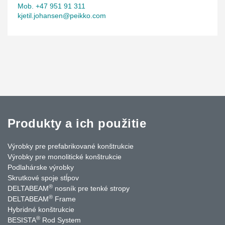
Mob. +47 951 91 311
kjetil.johansen@peikko.com
Produkty a ich použitie
Výrobky pre prefabrikované konštrukcie
Výrobky pre monolitické konštrukcie
Podlahárske výrobky
Skrutkové spoje stĺpov
®
DELTABEAM
nosník pre tenké stropy
®
DELTABEAM
Frame
Hybridné konštrukcie
®
BESISTA
Rod System