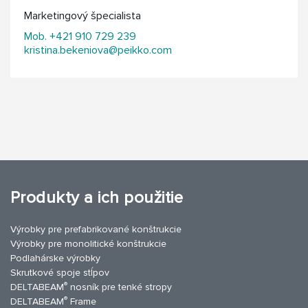
Marketingový špecialista
Mob. +421 910 729 239
kristina.bekeniova@peikko.com
Produkty a ich použitie
Výrobky pre prefabrikované konštrukcie
Výrobky pre monolitické konštrukcie
Podlahárske výrobky
Skrutkové spoje stĺpov
®
DELTABEAM
nosník pre tenké stropy
®
DELTABEAM
Frame