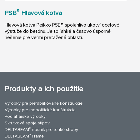
®
PSB
Hlavová kotva
Hlavová kotva Peikko PSB® spoľahlivo ukotví oceľové
výstuže do betónu. Je to ľahké a časovo úsporné
riešenie pre veľmi preťažené oblasti.
Produkty a ich použitie
Výrobky pre prefabrikované konštrukcie
Výrobky pre monolitické konštrukcie
Podlahárske výrobky
Skrutkové spoje stĺpov
®
DELTABEAM
nosník pre tenké stropy
®
DELTABEAM
Frame