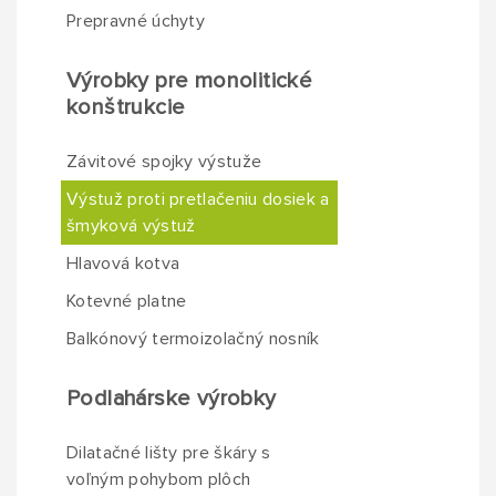
Prepravné úchyty
Výrobky pre monolitické
konštrukcie
Závitové spojky výstuže
Výstuž proti pretlačeniu dosiek a
šmyková výstuž
Hlavová kotva
Kotevné platne
Balkónový termoizolačný nosník
Podlahárske výrobky
Dilatačné lišty pre škáry s
voľným pohybom plôch