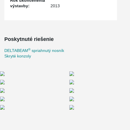
Rok ukončenenia
výstavby:
2013
Poskytnuté riešenie
®
DELTABEAM
spriahnutý nosník
Skryté konzoly