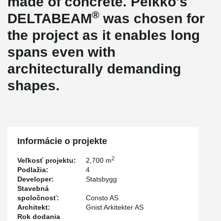
made of concrete. Peikko's
®
DELTABEAM
was chosen for
the project as it enables long
spans even with
architecturally demanding
shapes.
Informácie o projekte
2
Veľkosť projektu:
2,700 m
Podlažia:
4
Developer:
Statsbygg
Stavebná
spoločnosť:
Consto AS
Architekt:
Gnist Arkitekter AS
Rok dodania