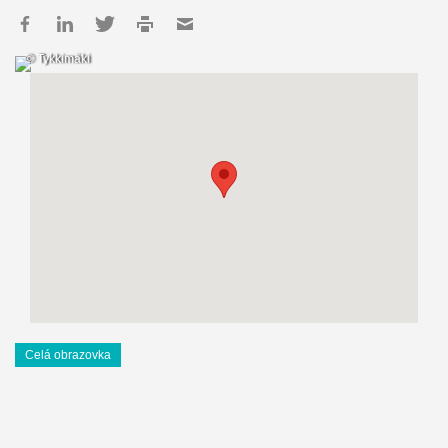
© Tykkimäki
Celá obrazovka