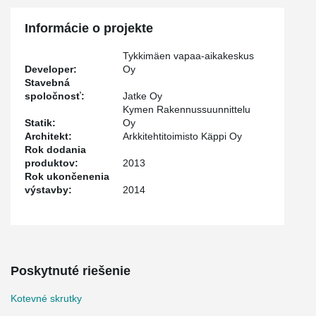
Informácie o projekte
Tykkimäen vapaa-aikakeskus
Developer:
Oy
Stavebná
spoločnosť:
Jatke Oy
Kymen Rakennussuunnittelu
Statik:
Oy
Architekt:
Arkkitehtitoimisto Käppi Oy
Rok dodania
produktov:
2013
Rok ukončenenia
výstavby:
2014
Poskytnuté riešenie
Kotevné skrutky