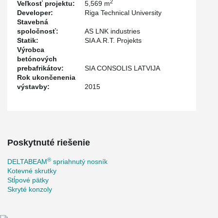
2
Veľkosť projektu:
5,569 m
Developer:
Riga Technical University
Stavebná
spoločnosť:
AS LNK industries
Statik:
SIA A.R.T. Projekts
Výrobca
betónových
prebafrikátov:
SIA CONSOLIS LATVIJA
Rok ukončenenia
výstavby:
2015
Poskytnuté riešenie
®
DELTABEAM
spriahnutý nosník
Kotevné skrutky
Stĺpové pätky
Skryté konzoly