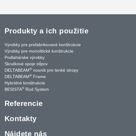
Produkty a ich použitie
Výrobky pre prefabrikované konštrukcie
Výrobky pre monolitické konštrukcie
Podlahárske výrobky
Skrutkové spoje stĺpov
®
DELTABEAM
nosník pre tenké stropy
®
DELTABEAM
Frame
Hybridné konštrukcie
®
BESISTA
Rod System
Referencie
Kontakty
Nájdete nás