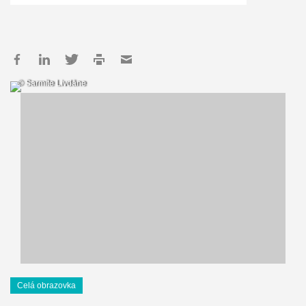
© Sarmīte Livdāne
Celá obrazovka