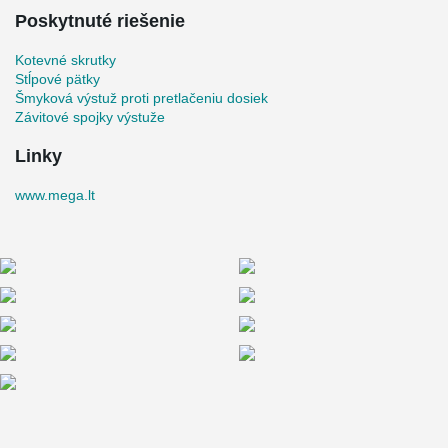
Poskytnuté riešenie
Kotevné skrutky
Stĺpové pätky
Šmyková výstuž proti pretlačeniu dosiek
Závitové spojky výstuže
Linky
www.mega.lt