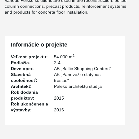
Various Peikko solutions are used in the reconstruction: bolted
column connections, precast products, reinforcement systems
and products for concrete floor installation.
Informácie o projekte
2
Veľkosť projektu:
54 000 m
Podlažia:
2-4
Developer:
AB „Baltic Shopping Centers“
Stavebná
AB „Panevėžio statybos
spoločnosť:
trestas“
Architekt:
Paleko architektų studija
Rok dodania
produktov:
2015
Rok ukončenenia
výstavby:
2016