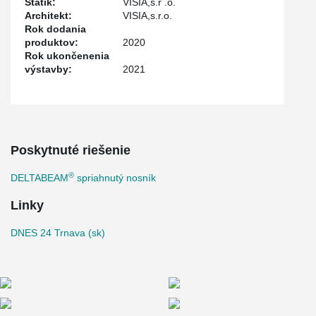
Statik:
VISIA,s.r .o.
Architekt:
VISIA,s.r.o.
Rok dodania
produktov:
2020
Rok ukončenenia
výstavby:
2021
Poskytnuté riešenie
®
DELTABEAM
spriahnutý nosník
Linky
DNES 24 Trnava (sk)