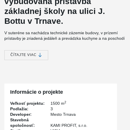
vybudovaná prístavba
základnej školy na ulici J.
Bottu v Trnave.
V suteréne sa nachádza technické zázemie budovy, v prízemí
prístavby je zriadená jedáleň a prevádzka kuchyne a na poschodí
na nachádzajú učebné priestory.
Konštrukcia budovy je kombináciou ocele, betónu a dreva so
ČÍTAJTE VIAC
zelenou strechou.
®
Nosník DELTABEAM
bol využitý pri realizácii stropu suterénu a
stropu 1.NP v kombinácii s predpätými dutinovými panelmi.
®
Nosník DELTABEAM
umožnil preklenutie veľkých rozpätí stropov
a vytvoriť otvorený priestor jedálne s minimálnym počtom štíhlych
stĺpov.
Informácie o projekte
2
Veľkosť projektu:
1500 m
Podlažia:
3
Developer:
Mesto Trnava
Stavebná
spoločnosť:
KAMI PROFIT, s.r.o.