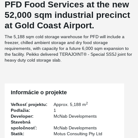
PFD Food Services at the new
52,000 sqm industrial precinct
at Gold Coast Airport.
The 5,188 sqm cold storage warehouse for PFD will include a
freezer, chilled ambient storage and dry food storage
requirements, with capacity for a future 6,000 sqm expansion to
the facility. Peikko delivered TERAJOINT® - Special SSSJ joint for
heavy duty cold storage slab.
Informácie o projekte
2
Veľkosť projektu:
Approx. 5,188 m
Podlažia:
1
Developer:
McNab Developments
Stavebná
spoločnosť:
McNab Developments
Statik:
Motus Consulting Pty Ltd