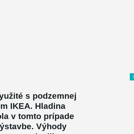
yužité s podzemnej
om IKEA. Hladina
la v tomto prípade
 výstavbe. Výhody