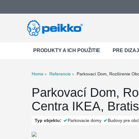
PRODUKTY A ICH POUŽITIE
PRE DIZA
Home
Referencie
Parkovací Dom, Rozšírenie Ob
ter
Print
Mail
Parkovací Dom, Ro
Centra IKEA, Bratis
Typ objektu:
Parkovacie domy
Budovy pre obc