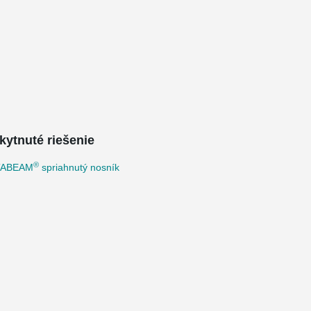
kytnuté riešenie
®
TABEAM
spriahnutý nosník