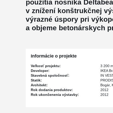
použitia nosníka Deltabea
v znížení konštrukčnej vý
výrazné úspory pri výko
a objeme betonárskych p
Informácie o projekte
Veľkosť projektu:
3 200 
Developer:
IKEA Bra
Stavebná spoločnosť:
IN VEST
Statik:
PRODIS 
Architekt:
Bogár, K
Rok dodania produktov:
2012
Rok ukončenenia výstavby:
2012