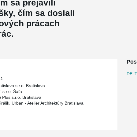
m sa prejavili
šky, čím sa dosiali
pových prácach
rác.
Pos
DEL
2
m
tislava s.r.o. Bratislava
 s.r.o. Šaľa
Plus s.r.o. Bratislava
rálik, Urban - Ateliér Architektúry Bratislava