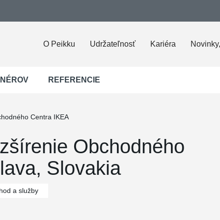
O Peikku
Udržateľnosť
Kariéra
Novinky,
JNÉROV
REFERENCIE
chodného Centra IKEA
zšírenie Obchodného
lava, Slovakia
hod a služby