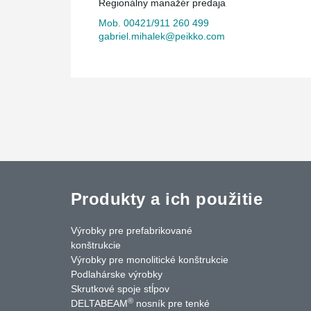
Regionálny manažér predaja
Mob. 00421/911 260 499
gabriel.mihalek@peikko.com
Produkty a ich použitie
Výrobky pre prefabrikované
konštrukcie
Výrobky pre monolitické konštrukcie
Podlahárske výrobky
Skrutkové spoje stĺpov
®
DELTABEAM
nosník pre tenké