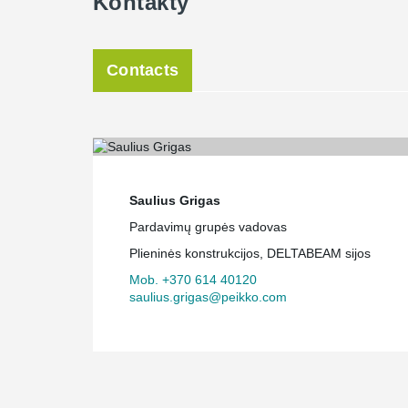
Kontakty
Contacts
Saulius Grigas
Pardavimų grupės vadovas
Plieninės konstrukcijos, DELTABEAM sijos
Mob. +370 614 40120
saulius.grigas@peikko.com