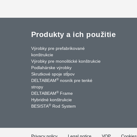
Produkty a ich použitie
Výrobky pre prefabrikované
konštrukcie
Výrobky pre monolitické konštrukcie
Podlahárske výrobky
Skrutkové spoje stĺpov
®
DELTABEAM
nosník pre tenké
cebook
LinkedIn
YouTube
Kontakty
stropy
®
DELTABEAM
Frame
Hybridné konštrukcie
®
BESISTA
Rod System
Privacy policy
Legal notice
VOP
Cookies