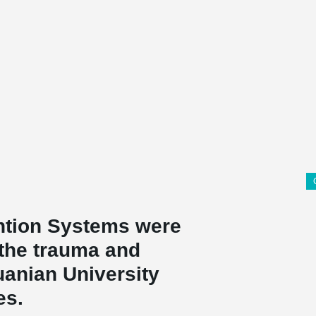
ntion Systems were
 the trauma and
uanian University
es.