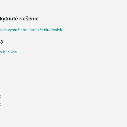
kytnuté riešenie
vá výstuž proti pretlačeniu dosiek
ky
 Klinikos