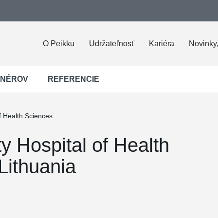
O Peikku
Udržateľnosť
Kariéra
Novinky,
JNÉROV
REFERENCIE
of Health Sciences
ty Hospital of Health
Lithuania