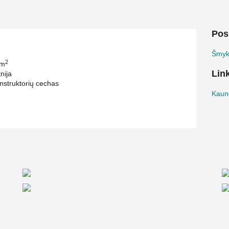
Pos
Šmyko
2
 m
Lin
nija
struktorių cechas
Kauno