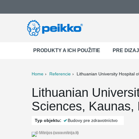
PRODUKTY A ICH POUŽITIE
PRE DIZA
Home
Referencie
Lithuanian University Hospital 
ter
Print
Mail
Lithuanian Universi
Sciences, Kaunas, 
Typ objektu:
Budovy pre zdravotníctvo
© Mitnijos (www.mitnija.lt)