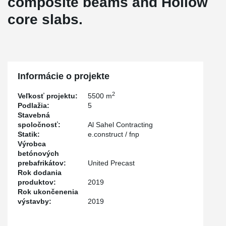
composite beams and Hollow
core slabs.
Informácie o projekte
2
Veľkosť projektu:
5500 m
Podlažia:
5
Stavebná
spoločnosť:
Al Sahel Contracting
Statik:
e.construct / fnp
Výrobca
betónových
prebafrikátov:
United Precast
Rok dodania
produktov:
2019
Rok ukončenenia
výstavby:
2019