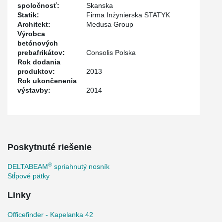
spoločnosť:
Skanska
Statik:
Firma Inżynierska STATYK
Architekt:
Medusa Group
Výrobca
betónových
prebafrikátov:
Consolis Polska
Rok dodania
produktov:
2013
Rok ukončenenia
výstavby:
2014
Poskytnuté riešenie
®
DELTABEAM
spriahnutý nosník
Stĺpové pätky
Linky
Officefinder - Kapelanka 42