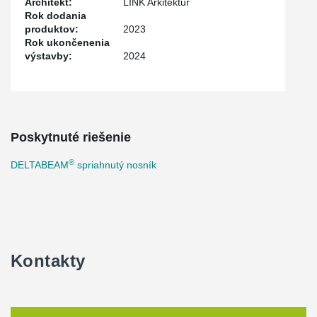
Architekt:
LINK Arkitektur
Guld" environmental certification, which is the highest level of
Rok dodania
environmental standards.
produktov:
2023
Peikko has supplied DELTABEAM® Green Composite Beams,
Rok ukončenenia
made from over 90% recycled steel, helping to meet the project's
výstavby:
2024
environmental goals. The entire frame consists of 1,013 meters of
DELTABEAM® Green, (166 beams in total), with a combined
weight of 115 tons.
Poskytnuté riešenie
®
DELTABEAM
spriahnutý nosník
Kontakty