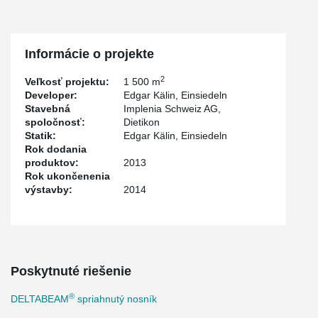
Informácie o projekte
2
Veľkosť projektu:
1 500 m
Developer:
Edgar Kälin, Einsiedeln
Stavebná
Implenia Schweiz AG,
spoločnosť:
Dietikon
Statik:
Edgar Kälin, Einsiedeln
Rok dodania
produktov:
2013
Rok ukončenenia
výstavby:
2014
Poskytnuté riešenie
®
DELTABEAM
spriahnutý nosník