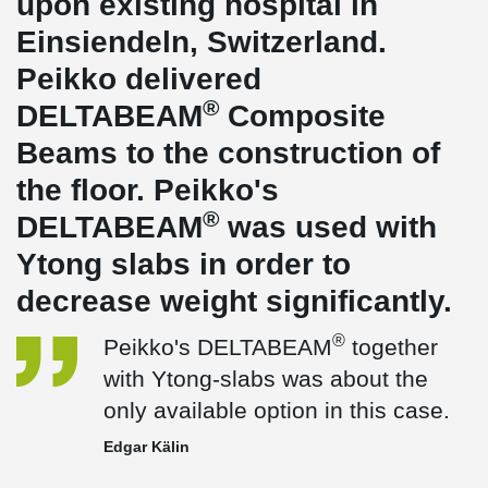
upon existing hospital in
Einsiendeln, Switzerland.
Peikko delivered
®
DELTABEAM
Composite
Beams to the construction of
the floor. Peikko's
®
DELTABEAM
was used with
Ytong slabs in order to
decrease weight significantly.
®
Peikko's DELTABEAM
together
with Ytong-slabs was about the
only available option in this case.
Edgar Kälin