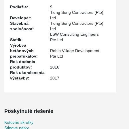
Podlažia:
9
Tiong Seng Contractors (Pte)
Developer:
Ltd.
Stavebná
Tiong Seng Contractors (Pte)
spoločnosť:
Ltd.
LSW Consulting Engineers
Statik:
Pte Ltd
Výrobca
betónových
Robin Village Development
prebafrikátov:
Pte Ltd
Rok dodania
produktov:
2016
Rok ukončenenia
výstavby:
2017
Poskytnuté riešenie
Kotevné skrutky
Stĺpové pätky