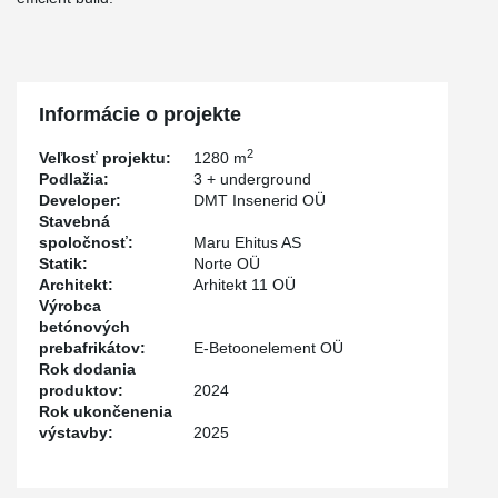
Informácie o projekte
2
Veľkosť projektu:
1280 m
Podlažia:
3 + underground
Developer:
DMT Insenerid OÜ
Stavebná
spoločnosť:
Maru Ehitus AS
Statik:
Norte OÜ
Architekt:
Arhitekt 11 OÜ
Výrobca
betónových
prebafrikátov:
E-Betoonelement OÜ
Rok dodania
produktov:
2024
Rok ukončenenia
výstavby:
2025