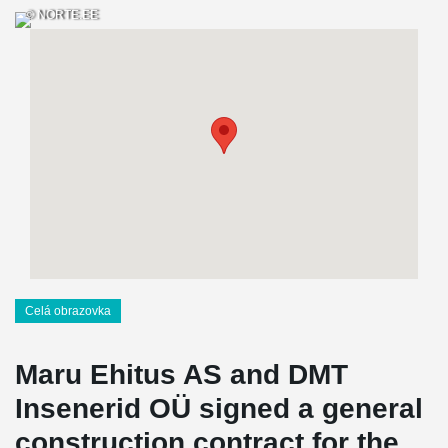
© NORTE.EE
Celá obrazovka
Maru Ehitus AS and DMT
Insenerid OÜ signed a general
construction contract for the