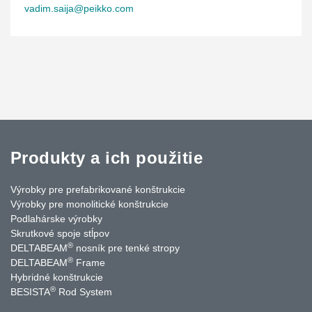
vadim.saija@peikko.com
Produkty a ich použitie
Výrobky pre prefabrikované konštrukcie
Výrobky pre monolitické konštrukcie
Podlahárske výrobky
Skrutkové spoje stĺpov
®
DELTABEAM
nosník pre tenké stropy
®
DELTABEAM
Frame
Hybridné konštrukcie
®
BESISTA
Rod System