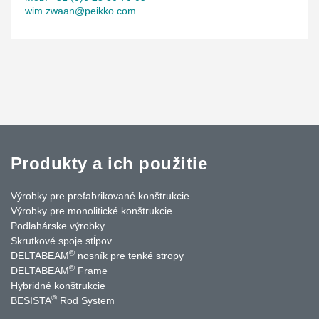
wim.zwaan@peikko.com
Produkty a ich použitie
Výrobky pre prefabrikované konštrukcie
Výrobky pre monolitické konštrukcie
Podlahárske výrobky
Skrutkové spoje stĺpov
®
DELTABEAM
nosník pre tenké stropy
®
DELTABEAM
Frame
Hybridné konštrukcie
®
BESISTA
Rod System