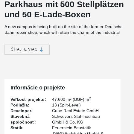
Parkhaus mit 500 Stellplätzen
und 50 E-Lade-Boxen
A new campus is being built on the site of the former Deutsche
Bahn repair shop, which will retain the charm of the industrial
architecture and meaningfully complement the existing building.
The area borders on the new TH Köln campus.
ČÍTAJTE VIAC
For the parking deck, the client relied on the high load-bearing
capacity of our DELTABEAM®. With the flat design, 13 split-level
500 parking spaces could be created.
The DELTABEAM® span over 16.5m, with slim starboard ceilings
stretching between the beams.
Informácie o projekte
2
Veľkosť projektu:
47.600 m² (BGF) m
Podlažia:
13 (Split-Level)
Developer:
Cube Real Estate GmbH
Stavebná
Schwevers Stahlhochbau
spoločnosť:
GmbH & Co. KG
Statik:
Feuerstein Baustatik
JSWD Architekten GmbH &