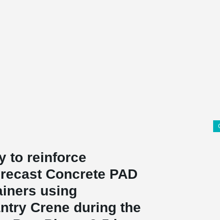
 to reinforce
Precast Concrete PAD
ainers using
try Crene during the