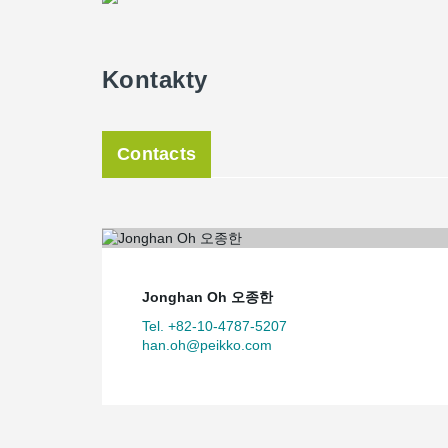
Kontakty
Contacts
Jonghan Oh 오종한
Tel. +82-10-4787-5207
han.oh@peikko.com