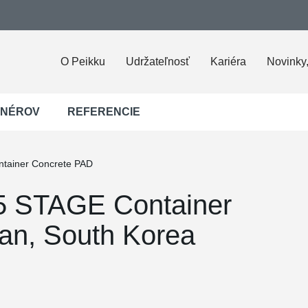
O Peikku
Udržateľnosť
Kariéra
Novinky,
JNÉROV
REFERENCIE
tainer Concrete PAD
5 STAGE Container
an, South Korea