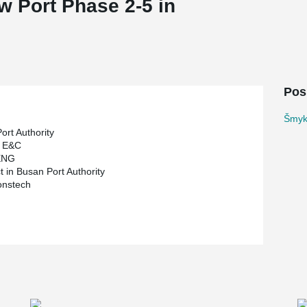
w Port Phase 2-5 in
Pos
Šmyko
ort Authority
 E&C
 ENG
t in Busan Port Authority
onstech