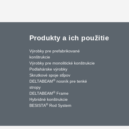
Produkty a ich použitie
Výrobky pre prefabrikované
konštrukcie
Výrobky pre monolitické konštrukcie
Podlahárske výrobky
Skrutkové spoje stĺpov
®
DELTABEAM
nosník pre tenké
cebook
LinkedIn
YouTube
Kontakty
stropy
®
DELTABEAM
Frame
Hybridné konštrukcie
®
BESISTA
Rod System