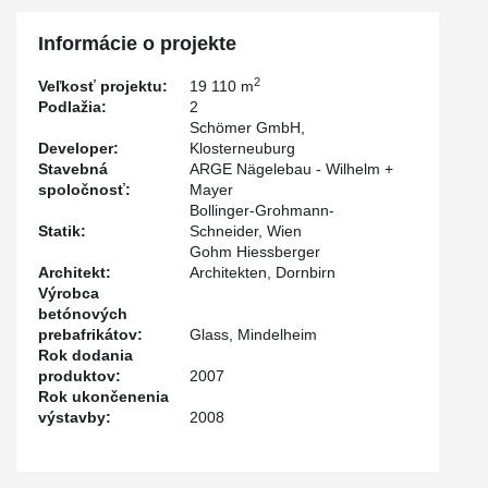
Informácie o projekte
2
Veľkosť projektu:
19 110 m
Podlažia:
2
Schömer GmbH,
Developer:
Klosterneuburg
Stavebná
ARGE Nägelebau - Wilhelm +
spoločnosť:
Mayer
Bollinger-Grohmann-
Statik:
Schneider, Wien
Gohm Hiessberger
Architekt:
Architekten, Dornbirn
Výrobca
betónových
prebafrikátov:
Glass, Mindelheim
Rok dodania
produktov:
2007
Rok ukončenenia
výstavby:
2008