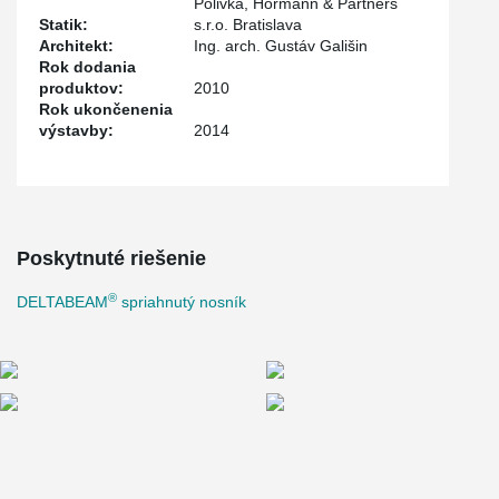
Polivka, Hörmann & Partners
Statik:
s.r.o. Bratislava
Architekt:
Ing. arch. Gustáv Gališin
Rok dodania
produktov:
2010
Rok ukončenenia
výstavby:
2014
Poskytnuté riešenie
®
DELTABEAM
spriahnutý nosník