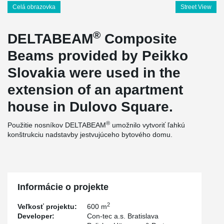
Celá obrazovka
Street View
®
DELTABEAM
Composite
Beams provided by Peikko
Slovakia were used in the
extension of an apartment
house in Dulovo Square.
®
Použitie nosníkov DELTABEAM
umožnilo vytvoriť ľahkú
konštrukciu nadstavby jestvujúceho bytového domu.
Informácie o projekte
2
Veľkosť projektu:
600 m
Developer:
Con-tec a.s. Bratislava