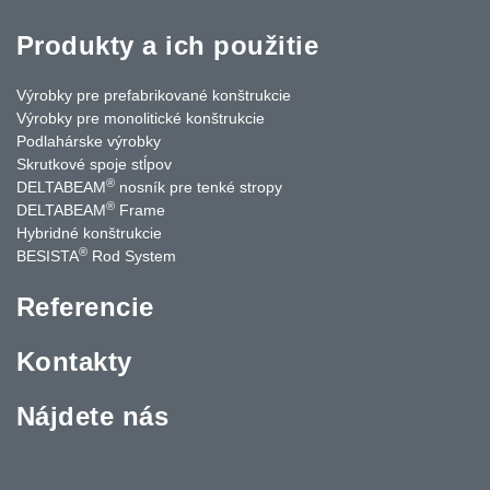
Produkty a ich použitie
Výrobky pre prefabrikované konštrukcie
Výrobky pre monolitické konštrukcie
Podlahárske výrobky
Skrutkové spoje stĺpov
®
DELTABEAM
nosník pre tenké stropy
®
DELTABEAM
Frame
Hybridné konštrukcie
®
BESISTA
Rod System
Referencie
Kontakty
Nájdete nás