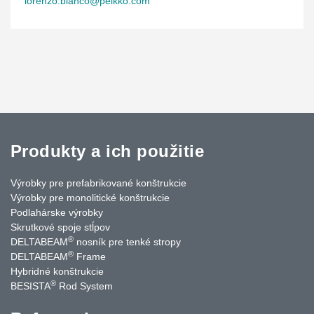
lorenzo.bianco@peikko.com
Produkty a ich použitie
Výrobky pre prefabrikované konštrukcie
Výrobky pre monolitické konštrukcie
Podlahárske výrobky
Skrutkové spoje stĺpov
®
DELTABEAM
nosník pre tenké stropy
®
DELTABEAM
Frame
Hybridné konštrukcie
®
BESISTA
Rod System