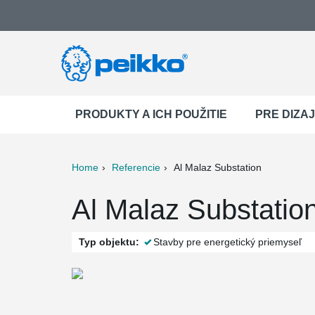
PRODUKTY A ICH POUŽITIE
PRE DIZA
Home
Referencie
Al Malaz Substation
ter
Print
Mail
Al Malaz Substation
Typ objektu:
Stavby pre energetický priemyseľ