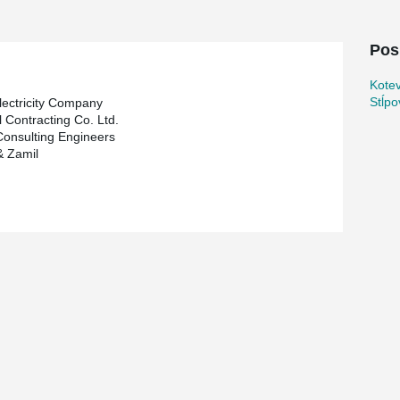
Pos
Kotev
Stĺpo
lectricity Company
l Contracting Co. Ltd.
onsulting Engineers
& Zamil