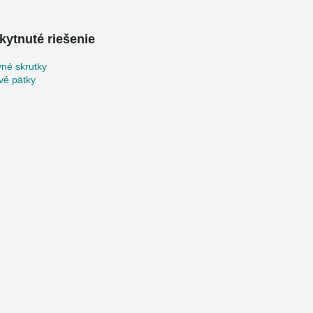
kytnuté riešenie
né skrutky
vé pätky