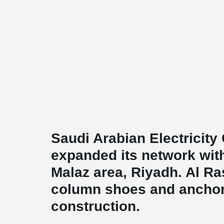
Saudi Arabian Electricit
expanded its network with
Malaz area, Riyadh. Al R
column shoes and anchor 
construction.