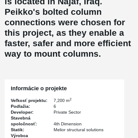
is located in Najaf, Iraq.
Peikko's bolted column
connections were chosen for
this project, as they enable a
faster, safer and more efficient
way to mount columns.
Informácie o projekte
2
Veľkosť projektu:
7,200 m
Podlažia:
6
Developer:
Private Sector
Stavebná
spoločnosť:
4th Dimension
Statik:
Melior structural solutions
Výrobca