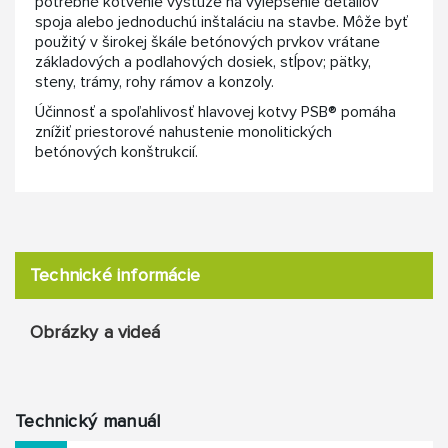
potrebné kotvenie výstuže na vylepšenie detailov
spoja alebo jednoduchú inštaláciu na stavbe. Môže byť
použitý v širokej škále betónových prvkov vrátane
základových a podlahových dosiek, stĺpov; pätky,
steny, trámy, rohy rámov a konzoly.
Účinnosť a spoľahlivosť hlavovej kotvy PSB® pomáha
znížiť priestorové nahustenie monolitických
betónových konštrukcií.
Technické informácie
Obrázky a videá
Technický manuál