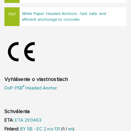
White Paper: Headed Anchors - fast, safe, and
efficient anchorage to concrete
Vyhlásenie o vlastnostiach
®
DoP: PSB
Headed Anchor
Schválenia
ETA
:
ETA 21/0463
Finland:
BY 5B - EC 2 n:o 131
(fi |
en
)