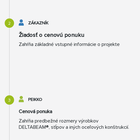
ZÁKAZNÍK
2
Žiadosť o cenovú ponuku
Zahŕňa základné vstupné informácie o projekte
PEIKKO
3
Cenová ponuka
Zahŕňa predbežné rozmery výrobkov
DELTABEAM®, stĺpov a iných oceľových konštrukcií.