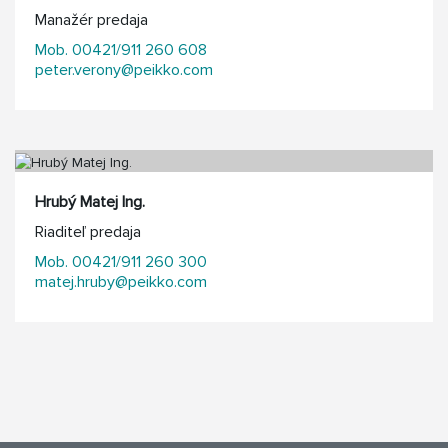
Manažér predaja
Mob. 00421/911 260 608
peter.verony@peikko.com
Hrubý Matej Ing.
Riaditeľ predaja
Mob. 00421/911 260 300
matej.hruby@peikko.com