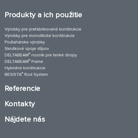
Produkty a ich použitie
Výrobky pre prefabrikované konštrukcie
Výrobky pre monolitické konštrukcie
Podlahárske výrobky
Skrutkové spoje stĺpov
®
DELTABEAM
nosník pre tenké stropy
®
DELTABEAM
Frame
Hybridné konštrukcie
®
BESISTA
Rod System
Referencie
Kontakty
Nájdete nás